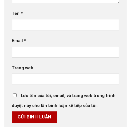
Tên
*
Email
*
Trang web
Lưu tên của tôi, email, và trang web trong trình
duyệt này cho lần bình luận kế tiếp của tôi.