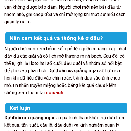
vẫn không được bảo đảm. Người chơi mới nên bắt đầu từ
nhóm nhỏ, ghi chép đều và chỉ mở rộng khi thật sự hiểu cách
quản lý rủi ro.
Nên xem kết quả và thống kê ở đâu?
Người chơi nên xem bảng kết quả từ nguồn rõ ràng, cập nhật
đầy đủ các giải và có lịch mở thưởng minh bạch. Sau đó, có
thể tự ghi lại loto hai số cuối, đầu đuôi và nhóm số nổi bật
để phục vụ phân tích.
Dự đoán xs quảng ngãi
sẽ hữu ích
hơn khi dữ liệu đầu vào chính xác, tránh dựa vào ảnh chụp
mờ, tin nhắn truyền miệng hoặc bảng kết quả chưa kiểm
chứng xem thêm tại
soicau6
.
Kết luận
Dự đoán xs quảng ngãi
là quá trình tham khảo số dựa trên
kết quả, tần suất, cầu lô, đầu đuôi và kinh nghiệm quản lý