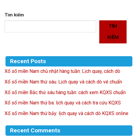
Tìm kiếm
TÌM
KIẾM
Recent Posts
Xổ số miền Nam chủ nhật hàng tuần: Lịch quay, cách dò
Xổ số miền Nam thứ sáu: Lịch quay và cách dò vé chuẩn
Xổ số miền Bắc thứ sáu hàng tuần: cách xem KQXS chuẩn
Xổ số miền Nam thứ ba: lịch quay và cách tra cứu KQXS
Xổ số miền Nam thứ bảy: lịch quay và cách dò KQXS online
Recent Comments