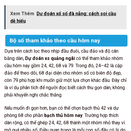
Xem Thêm
Dự đoán xổ số đà nẵng: cách soi cầu
dễ hiểu
Bộ số tham khảo theo cầu hôm nay
Dựa trên cách lọc theo nhịp đầu đuôi, cầu đảo và độ cân
bằng dàn,
Dự đoán xs quảng ngãi
có thể tham khảo nhóm
cầu hôm nay gồm 24, 42, 68 và 79. Trong đó, 24–42 là cặp
đảo để theo dõi, 68 đại diện cho nhóm số có biên độ đẹp,
còn 79 phù hợp khi muốn giữ một lựa chọn khác đầu. Đây chỉ
là ví dụ phân tích để người đọc biết cách thu gọn dàn, không
phải khuyến nghị chắc thắng.
Nếu muốn đi gọn hơn, bạn có thể chọn bạch thủ 42 và dự
phòng 68 cho phần
bạch thủ hôm nay
. Trường hợp thích
dàn rộng, có thể ghép 24, 42, 68 thành một nhóm nhỏ thay vì
mở quá nhiều số. Điều quan trọng là mỗi con số đều có lý do