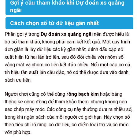
Gợi ý cầu tham khảo khi Dự đoán xs quảng
ngãi
Cách chọn số từ dữ liệu gần nhất
Phần gợi ý trong
Dự đoán xs quảng ngãi
nên được hiểu là
bộ số tham khảo, không phải cam kết kết quả. Một quy trình
đơn giản là lấy dữ liệu các kỳ gần nhất, đánh dấu cặp số
xuất hiện từ hai lần trở lên, sau đó đối chiếu với nhóm số
vắng mặt và nhóm có liên kết đảo chiều. Nếu một cặp có cả
tín hiệu tần suất lẫn cầu đảo, nó có thể được đưa vào danh
sách ưu tiên.
Người chơi cũng có thể dùng
rồng bạch kim
hoặc bảng
thống kê cộng đồng để tham khảo thêm, nhưng không nên
sao chép máy móc. Các công cụ này thường đưa ra nhiều số,
trong khi ngân sách của mỗi người có giới hạn. Hãy chọn số
theo tiêu chí rõ ràng: có dữ liệu, có điểm loại trừ và có mức
vốn phù hợp.