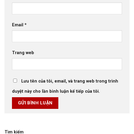
Email
*
Trang web
Lưu tên của tôi, email, và trang web trong trình
duyệt này cho lần bình luận kế tiếp của tôi.
Tìm kiếm