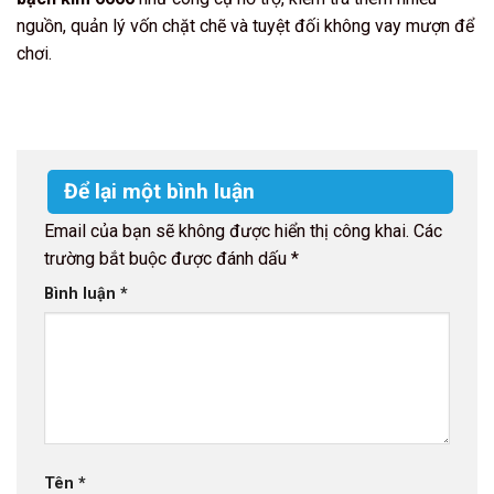
nguồn, quản lý vốn chặt chẽ và tuyệt đối không vay mượn để
chơi.
Để lại một bình luận
Email của bạn sẽ không được hiển thị công khai.
Các
trường bắt buộc được đánh dấu
*
Bình luận
*
Tên
*