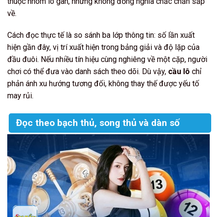
thuộc nhóm lô gan, nhưng không đồng nghĩa chắc chắn sắp
về.
Cách đọc thực tế là so sánh ba lớp thông tin: số lần xuất
hiện gần đây, vị trí xuất hiện trong bảng giải và độ lặp của
đầu đuôi. Nếu nhiều tín hiệu cùng nghiêng về một cặp, người
chơi có thể đưa vào danh sách theo dõi. Dù vậy,
cầu lô
chỉ
phản ánh xu hướng tương đối, không thay thế được yếu tố
may rủi.
Đọc theo bạch thủ, song thủ và dàn số