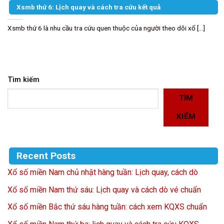
Xsmb thứ 6: Lịch quay và cách tra cứu kết quả
Xsmb thứ 6 là nhu cầu tra cứu quen thuộc của người theo dõi xổ [...]
Tìm kiếm
TÌM
KIẾM
Recent Posts
Xổ số miền Nam chủ nhật hàng tuần: Lịch quay, cách dò
Xổ số miền Nam thứ sáu: Lịch quay và cách dò vé chuẩn
Xổ số miền Bắc thứ sáu hàng tuần: cách xem KQXS chuẩn