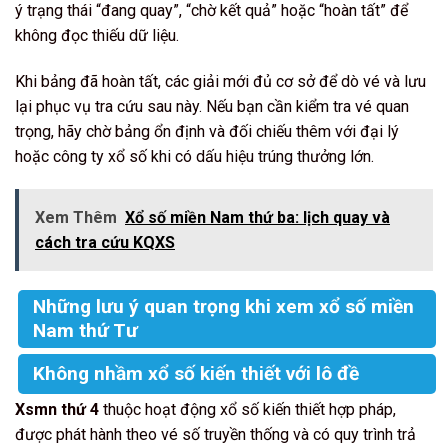
ý trạng thái “đang quay”, “chờ kết quả” hoặc “hoàn tất” để
không đọc thiếu dữ liệu.
Khi bảng đã hoàn tất, các giải mới đủ cơ sở để dò vé và lưu
lại phục vụ tra cứu sau này. Nếu bạn cần kiểm tra vé quan
trọng, hãy chờ bảng ổn định và đối chiếu thêm với đại lý
hoặc công ty xổ số khi có dấu hiệu trúng thưởng lớn.
Xem Thêm
Xổ số miền Nam thứ ba: lịch quay và
cách tra cứu KQXS
Những lưu ý quan trọng khi xem xổ số miền
Nam thứ Tư
Không nhầm xổ số kiến thiết với lô đề
Xsmn thứ 4
thuộc hoạt động xổ số kiến thiết hợp pháp,
được phát hành theo vé số truyền thống và có quy trình trả