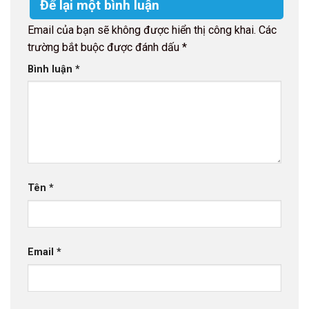
Để lại một bình luận
Email của bạn sẽ không được hiển thị công khai.
Các
trường bắt buộc được đánh dấu
*
Bình luận
*
Tên
*
Email
*