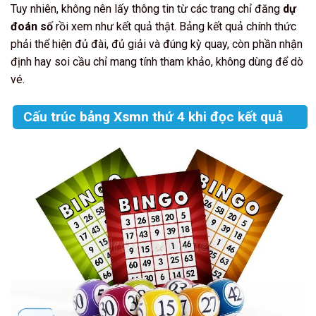
Tuy nhiên, không nên lấy thông tin từ các trang chỉ đăng
dự
đoán số
rồi xem như kết quả thật. Bảng kết quả chính thức
phải thể hiện đủ đài, đủ giải và đúng kỳ quay, còn phần nhận
định hay soi cầu chỉ mang tính tham khảo, không dùng để dò
vé.
Cấu trúc bảng Xsmn thứ 4 khi đọc kết quả