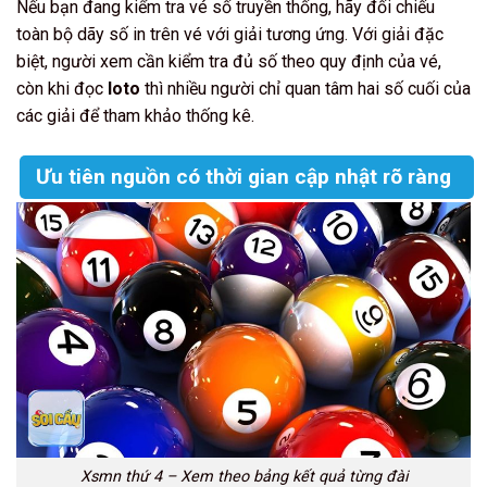
Nếu bạn đang kiểm tra vé số truyền thống, hãy đối chiếu
toàn bộ dãy số in trên vé với giải tương ứng. Với giải đặc
biệt, người xem cần kiểm tra đủ số theo quy định của vé,
còn khi đọc
loto
thì nhiều người chỉ quan tâm hai số cuối của
các giải để tham khảo thống kê.
Ưu tiên nguồn có thời gian cập nhật rõ ràng
Xsmn thứ 4 – Xem theo bảng kết quả từng đài