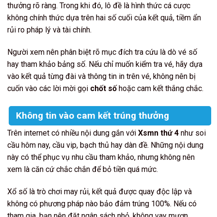
thưởng rõ ràng. Trong khi đó, lô đề là hình thức cá cược
không chính thức dựa trên hai số cuối của kết quả, tiềm ẩn
rủi ro pháp lý và tài chính.
Người xem nên phân biệt rõ mục đích tra cứu là dò vé số
hay tham khảo bảng số. Nếu chỉ muốn kiểm tra vé, hãy dựa
vào kết quả từng đài và thông tin in trên vé, không nên bị
cuốn vào các lời mời gọi
chốt số
hoặc cam kết thắng chắc.
Không tin vào cam kết trúng thưởng
Trên internet có nhiều nội dung gắn với
Xsmn thứ 4
như soi
cầu hôm nay, cầu vip, bạch thủ hay dàn đề. Những nội dung
này có thể phục vụ nhu cầu tham khảo, nhưng không nên
xem là căn cứ chắc chắn để bỏ tiền quá mức.
Xổ số là trò chơi may rủi, kết quả được quay độc lập và
không có phương pháp nào bảo đảm trúng 100%. Nếu có
tham gia, bạn nên đặt ngân sách nhỏ, không vay mượn,