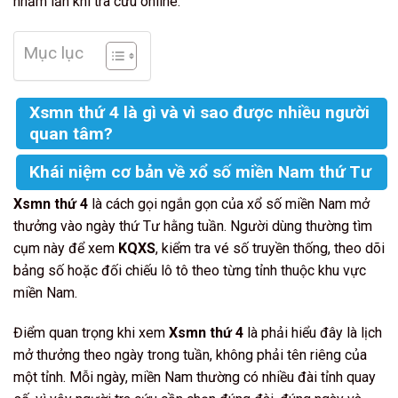
nhầm lẫn khi tra cứu online.
Mục lục
Xsmn thứ 4 là gì và vì sao được nhiều người
quan tâm?
Khái niệm cơ bản về xổ số miền Nam thứ Tư
Xsmn thứ 4
là cách gọi ngắn gọn của xổ số miền Nam mở
thưởng vào ngày thứ Tư hằng tuần. Người dùng thường tìm
cụm này để xem
KQXS
, kiểm tra vé số truyền thống, theo dõi
bảng số hoặc đối chiếu lô tô theo từng tỉnh thuộc khu vực
miền Nam.
Điểm quan trọng khi xem
Xsmn thứ 4
là phải hiểu đây là lịch
mở thưởng theo ngày trong tuần, không phải tên riêng của
một tỉnh. Mỗi ngày, miền Nam thường có nhiều đài tỉnh quay