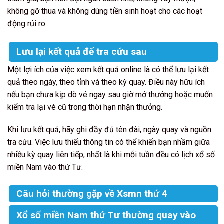
không gỡ thua và không dùng tiền sinh hoạt cho các hoạt
động rủi ro.
Lưu lại kết quả để tra cứu sau
Một lợi ích của việc xem kết quả online là có thể lưu lại kết
quả theo ngày, theo tỉnh và theo kỳ quay. Điều này hữu ích
nếu bạn chưa kịp dò vé ngay sau giờ mở thưởng hoặc muốn
kiểm tra lại vé cũ trong thời hạn nhận thưởng.
Khi lưu kết quả, hãy ghi đầy đủ tên đài, ngày quay và nguồn
tra cứu. Việc lưu thiếu thông tin có thể khiến bạn nhầm giữa
nhiều kỳ quay liên tiếp, nhất là khi mỗi tuần đều có lịch xổ số
miền Nam vào thứ Tư.
Câu hỏi thường gặp về Xsmn thứ 4
Xổ số miền Nam thứ Tư thường quay vào