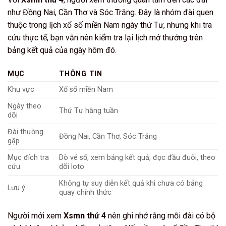
như Đồng Nai, Cần Thơ và Sóc Trăng. Đây là nhóm đài quen
thuộc trong lịch xổ số miền Nam ngày thứ Tư, nhưng khi tra
cứu thực tế, bạn vẫn nên kiểm tra lại lịch mở thưởng trên
bảng kết quả của ngày hôm đó.
MỤC
THÔNG TIN
Khu vực
Xổ số miền Nam
Ngày theo
Thứ Tư hằng tuần
dõi
Đài thường
Đồng Nai, Cần Thơ, Sóc Trăng
gặp
Mục đích tra
Dò vé số, xem bảng kết quả, đọc đầu đuôi, theo
cứu
dõi loto
Không tự suy diễn kết quả khi chưa có bảng
Lưu ý
quay chính thức
Người mới xem
Xsmn thứ 4
nên ghi nhớ rằng mỗi đài có bộ