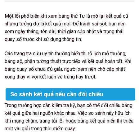
Một lỗi phổ biến khi xem bảng thứ Tư là mở lại kết quả cũ
nhưng tưởng đó là kết quả mới. Để tránh sai sót, bạn nên
xem ngày tháng, tên đài, thời gian cập nhật và trạng thái
quay số trước khi sử dụng thông tin.
Các trang tra cứu uy tín thường hiển thị rõ lịch mở thưởng,
bảng số, phần tường thuật trực tiếp và kết quả hoàn tất. Khi
bảng quay số chưa đủ giải, người xem nên chờ cập nhật
xong thay vì vội kết luận vé trúng hay trượt.
So sánh kết quả nếu cần đối chiếu
Trong trường hợp cần kiểm tra kỹ, bạn có thể đối chiếu bảng
kết quả giữa hai nguồn khác nhau. Việc so sánh này hữu ích
khi mạng chậm, trang tải lỗi, hoặc bảng kết quả hiển thị thiếu
một vài giải trong thời điểm quay.