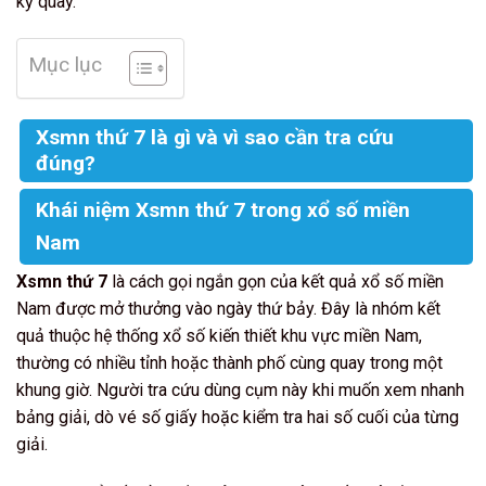
kỳ quay.
Mục lục
Xsmn thứ 7 là gì và vì sao cần tra cứu
đúng?
Khái niệm Xsmn thứ 7 trong xổ số miền
Nam
Xsmn thứ 7
là cách gọi ngắn gọn của kết quả xổ số miền
Nam được mở thưởng vào ngày thứ bảy. Đây là nhóm kết
quả thuộc hệ thống xổ số kiến thiết khu vực miền Nam,
thường có nhiều tỉnh hoặc thành phố cùng quay trong một
khung giờ. Người tra cứu dùng cụm này khi muốn xem nhanh
bảng giải, dò vé số giấy hoặc kiểm tra hai số cuối của từng
giải.