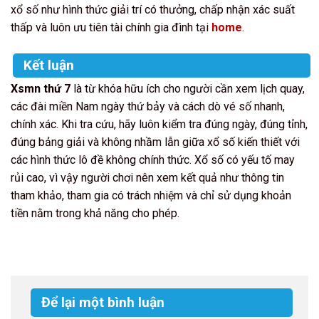
xổ số như hình thức giải trí có thưởng, chấp nhận xác suất
thấp và luôn ưu tiên tài chính gia đình tại
home
.
Kết luận
Xsmn thứ 7
là từ khóa hữu ích cho người cần xem lịch quay,
các đài miền Nam ngày thứ bảy và cách dò vé số nhanh,
chính xác. Khi tra cứu, hãy luôn kiểm tra đúng ngày, đúng tỉnh,
đúng bảng giải và không nhầm lẫn giữa xổ số kiến thiết với
các hình thức lô đề không chính thức. Xổ số có yếu tố may
rủi cao, vì vậy người chơi nên xem kết quả như thông tin
tham khảo, tham gia có trách nhiệm và chỉ sử dụng khoản
tiền nằm trong khả năng cho phép.
Để lại một bình luận