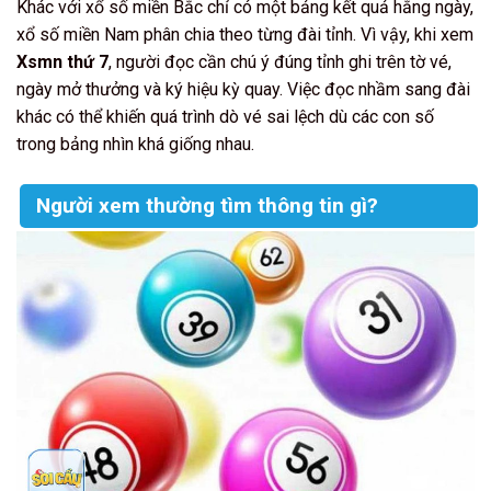
Khác với xổ số miền Bắc chỉ có một bảng kết quả hằng ngày,
xổ số miền Nam phân chia theo từng đài tỉnh. Vì vậy, khi xem
Xsmn thứ 7
, người đọc cần chú ý đúng tỉnh ghi trên tờ vé,
ngày mở thưởng và ký hiệu kỳ quay. Việc đọc nhầm sang đài
khác có thể khiến quá trình dò vé sai lệch dù các con số
trong bảng nhìn khá giống nhau.
Người xem thường tìm thông tin gì?