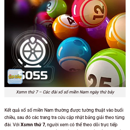
Xsmn thứ 7 – Các đài xổ số miền Nam ngày thứ bảy
Kết quả xổ số miền Nam thường được tường thuật vào buổi
chiều, sau đó các trang tra cứu cập nhật bảng giải theo từng
đài. Với
Xsmn thứ 7
, người xem có thể theo dõi trực tiếp