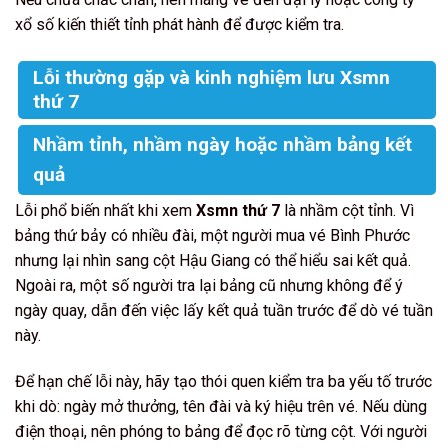
xổ số kiến thiết tỉnh phát hành để được kiểm tra.
Lỗi thường gặp và kinh nghiệm lưu Xsmn
thứ 7
Nhầm tỉnh, nhầm ngày hoặc nhầm bảng kết
quả
Lỗi phổ biến nhất khi xem
Xsmn thứ 7
là nhầm cột tỉnh. Vì
bảng thứ bảy có nhiều đài, một người mua vé Bình Phước
nhưng lại nhìn sang cột Hậu Giang có thể hiểu sai kết quả.
Ngoài ra, một số người tra lại bảng cũ nhưng không để ý
ngày quay, dẫn đến việc lấy kết quả tuần trước để dò vé tuần
này.
Để hạn chế lỗi này, hãy tạo thói quen kiểm tra ba yếu tố trước
khi dò: ngày mở thưởng, tên đài và ký hiệu trên vé. Nếu dùng
điện thoại, nên phóng to bảng để đọc rõ từng cột. Với người