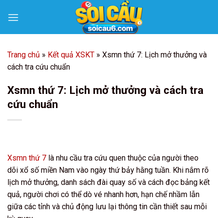
Skip
to
content
Trang chủ
»
Kết quả XSKT
»
Xsmn thứ 7: Lịch mở thưởng và
cách tra cứu chuẩn
Xsmn thứ 7: Lịch mở thưởng và cách tra
cứu chuẩn
Xsmn thứ 7
là nhu cầu tra cứu quen thuộc của người theo
dõi xổ số miền Nam vào ngày thứ bảy hằng tuần. Khi nắm rõ
lịch mở thưởng, danh sách đài quay số và cách đọc bảng kết
quả, người chơi có thể dò vé nhanh hơn, hạn chế nhầm lẫn
giữa các tỉnh và chủ động lưu lại thông tin cần thiết sau mỗi