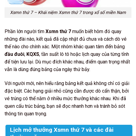
Xsmn thứ 7 – Khái niệm Xsmn thứ 7 trong xổ số miền Nam
Phần lớn người tìm
Xsmn thứ 7
muốn biết hôm đó quay
những đài nào, kết quả đã cập nhật đủ chưa và cách dò vé
thế nào cho chính xác. Một nhóm khác quan tâm đến bảng
đầu đuôi
,
KQXS
, tần suất lô tô hoặc lịch quay của từng tỉnh
để tiện lưu lại. Dù mục đích khác nhau, điểm quan trọng nhất
vẫn là dùng đúng bảng của ngày thứ bảy.
Với người mới, nên hiểu rằng bảng kết quả không chỉ có giải
đặc biệt. Các hạng giải nhỏ cũng cần được dò cẩn thận, bởi
vé trúng có thể nằm ở nhiều mức thưởng khác nhau. Khi đã
quen cấu trúc bảng, bạn sẽ đọc nhanh hơn và tránh bỏ sót
thông tin quan trọng.
Lịch mở thưởng Xsmn thứ 7 và các đài